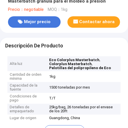
Masterbatch granula para el moldeo a presión
Precio：negotiable
MOQ：1kg
Mejor precio
Contactar ahora
Descripción De Producto
,
Eco Colorplus Masterbatch
Alta luz
,
Colorplus Masterbatch
Pelotillas del polipropileno de Eco
Cantidad de orden
1kg
mínima
Capacidad de la
1500 toneladas por mes
fuente
Condiciones de
T/T
pago
Detalles de
25kg/bag, 26 toneladas por el envase
empaquetado
de los 20ft
Lugar de origen
Guangdong, China