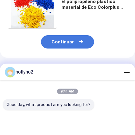
El polipropileno plástico
material de Eco Colorplus
Masterbatch granula para el
moldeo a presión
Continuar
Productos Recomendados
hollyho2
9:41 AM
Good day, what product are you looking for?
Eco-Friendly Purple
Negro amarillo azul
Protuberancia 
Masterbatch for
rojo por encargo de
inyección de l