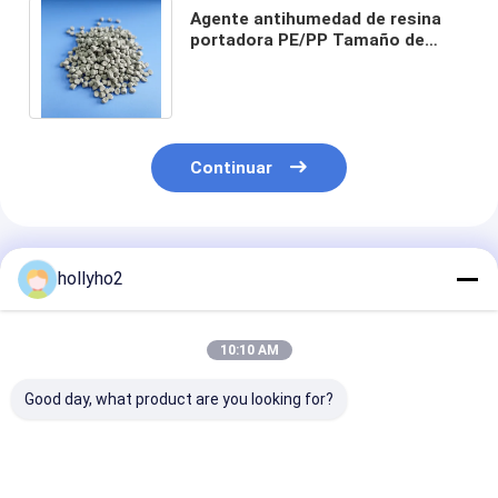
Agente antihumedad de resina
portadora PE/PP Tamaño de
gránulo pequeño para
alimentador automático
Continuar
Productos Recomendados
hollyho2
10:10 AM
Good day, what product are you looking for?
Aditivo desecante de
Masterbatch
Conjunto maes