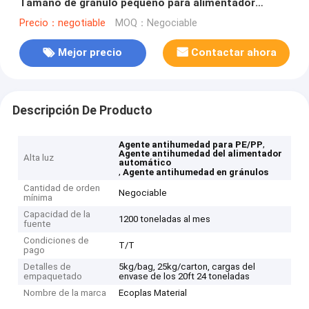
Tamaño de gránulo pequeño para alimentador
automático
Precio：negotiable
MOQ：Negociable
Mejor precio
Contactar ahora
Descripción De Producto
,
Agente antihumedad para PE/PP
Agente antihumedad del alimentador
Alta luz
automático
,
Agente antihumedad en gránulos
Cantidad de orden
Negociable
mínima
Capacidad de la
1200 toneladas al mes
fuente
Condiciones de
T/T
pago
Detalles de
5kg/bag, 25kg/carton, cargas del
empaquetado
envase de los 20ft 24 toneladas
Nombre de la marca
Ecoplas Material